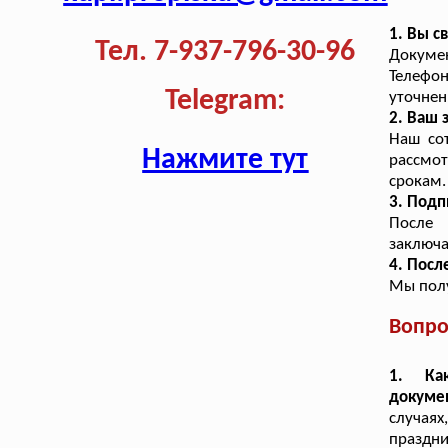
1. Вы с
Тел. 7-937-796-30-96
Докуме
Телефо
Telegram:
уточнен
2. Ваш
Наш со
Нажмите тут
рассмо
срокам.
3. Подп
После 
заключа
4. Посл
Мы полу
Вопро
1. Ка
докуме
случая
праздни