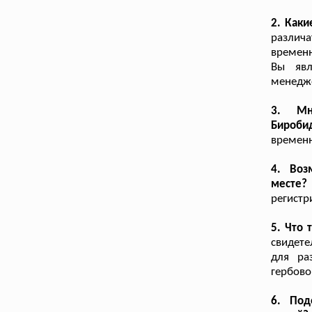
2. Как
различ
временн
Вы явл
менедже
3. Мн
Бироби
временн
4. Воз
месте?
регистр
5. Что
свидет
для ра
гербово
6. Под