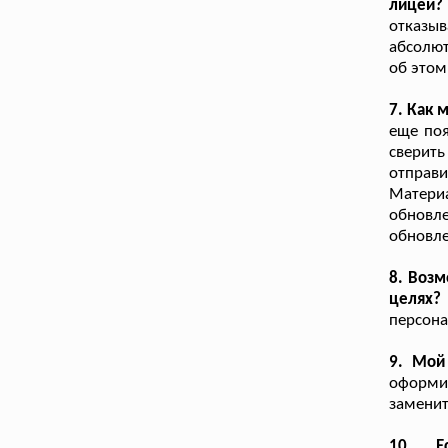
лицей?
отказыв
абсолют
об этом
7. Как 
еще поя
сверит
отправи
Матери
обновл
обновле
8. Возм
целях?
персона
9. Мой
оформи
заменит
10. Е