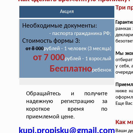
Три п
Акция
Гарант
Необходимые документы:
рамках 
- паспорта гражданина РФ;
деклари
Стоимость формы 3:
безотве
от 8 000
рублей - 1 человек (3 месяца)
Мы эко
от 7 000
рублей - 1 взрослый
отбират
у себя,
Бесплатно
ребенок
очереди
Приемл
ниже н
Обращайтесь и получите
оформле
надежную регистрацию за
Еще Вас
короткое время по
приемлемой цене.
Как м
kupi.propisku@gmail.com
Ваши де